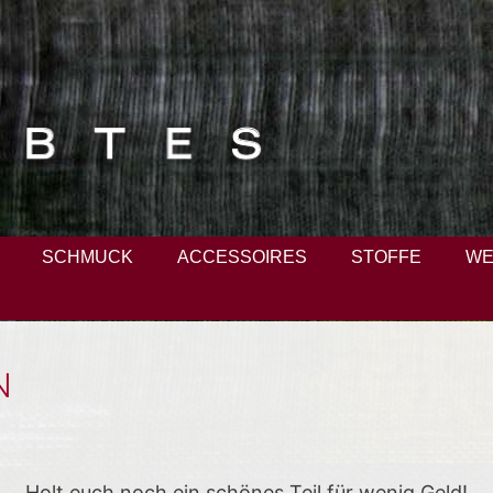
SCHMUCK
ACCESSOIRES
STOFFE
WE
N
Holt euch noch ein schönes Teil für wenig Geld!