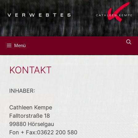
Zum
Inhalt
springen
Menü
KONTAKT
INHABER:
Cathleen Kempe
Falltorstraße 18
99880 Hörselgau
Fon + Fax:03622 200 580