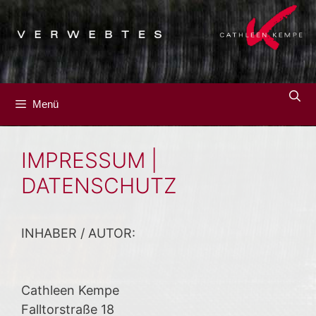
Zum
Inhalt
springen
Menü
IMPRESSUM |
DATENSCHUTZ
INHABER / AUTOR:
Cathleen Kempe
Falltorstraße 18